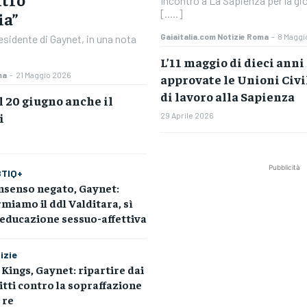
Incontro a La Sapienza per la gio
[.....]
ia”
Gaiaitalia.com Notizie Roma
-
8 Maggi
sidente di Gaynet, in una nota
L’11 maggio di dieci anni
ma
-
21 Maggio 2026
approvate le Unioni Civi
di lavoro alla Sapienza
l 20 giugno anche il
i
29 Aprile 2026
Pubblicità
BTIQ+
nsenso negato, Gaynet:
miamo il ddl Valditara, sì
’educazione sessuo-affettiva
izie
Kings, Gaynet: ripartire dai
itti contro la sopraffazione
 re