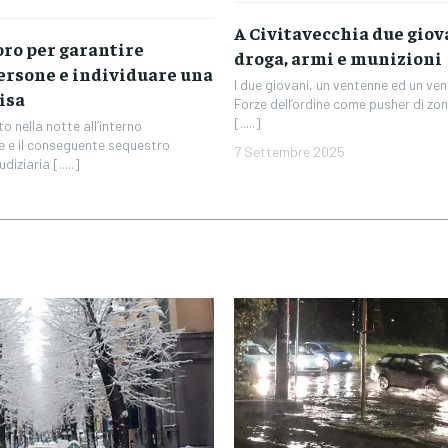
A Civitavecchia due giov
oro per garantire
droga, armi e munizioni
persone e individuare una
I due giovani, un ventenne ed un ven
isa
Forze dell’ordine come pusher di zon
[.....]
o nella notte all’interno
me e il conseguente sequestro
7 Settembre 2025
iziaria [.....]