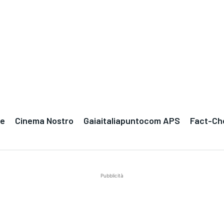
le
Cinema Nostro
Gaiaitaliapuntocom APS
Fact-Ch
Pubblicità