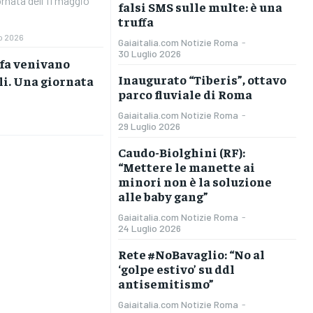
rnata dell'11 maggio
falsi SMS sulle multe: è una
truffa
o 2026
Gaiaitalia.com Notizie Roma
-
30 Luglio 2026
 fa venivano
Inaugurato “Tiberis”, ottavo
li. Una giornata
parco fluviale di Roma
Gaiaitalia.com Notizie Roma
-
29 Luglio 2026
Caudo-Biolghini (RF):
“Mettere le manette ai
minori non è la soluzione
alle baby gang”
Gaiaitalia.com Notizie Roma
-
24 Luglio 2026
Rete #NoBavaglio: “No al
‘golpe estivo’ su ddl
antisemitismo”
Gaiaitalia.com Notizie Roma
-