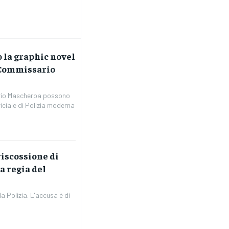
 la graphic novel
l Commissario
ario Mascherpa possono
ficiale di Polizia moderna
riscossione di
a regia del
a Polizia. L'accusa è di