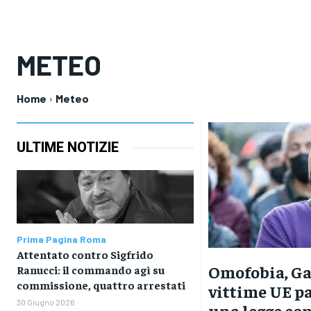
METEO
Home
Meteo
ULTIME NOTIZIE
Prima Pagina Roma
Attentato contro Sigfrido
Omofobia, Ga
Ranucci: il commando agì su
commissione, quattro arrestati
vittime UE pa
30 Giugno 2026
una legge co