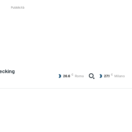
Pubblicità
ecking
C
C
26.6
Roma
27.1
Milano