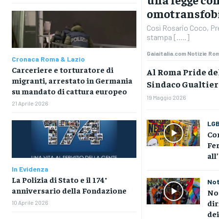
omotransfob
Così Rosario Coco, Pre
stampa [.....]
Gaiaitalia.com Notizie Ro
Cronaca Roma & Lazio
Carceriere e torturatore di
Al Roma Pride de
migranti, arrestato in Germania
Sindaco Gualtier
su mandato di cattura europeo
19 Maggio 2026
21 Aprile 2026
LG
Co
Fer
all
In Evidenza
La Polizia di Stato e il 174°
Not
anniversario della Fondazione
No 
dir
10 Aprile 2026
dei