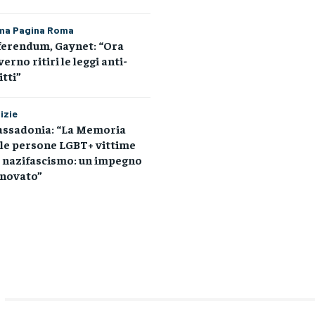
ma Pagina Roma
ferendum, Gaynet: “Ora
erno ritiri le leggi anti-
itti”
izie
assadonia: “La Memoria
le persone LGBT+ vittime
l nazifascismo: un impegno
nnovato”