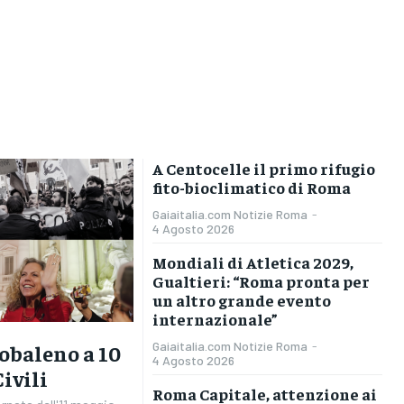
A Centocelle il primo rifugio
fito-bioclimatico di Roma
Gaiaitalia.com Notizie Roma
-
4 Agosto 2026
Mondiali di Atletica 2029,
Gualtieri: “Roma pronta per
un altro grande evento
internazionale”
Gaiaitalia.com Notizie Roma
-
cobaleno a 10
4 Agosto 2026
ivili
Roma Capitale, attenzione ai