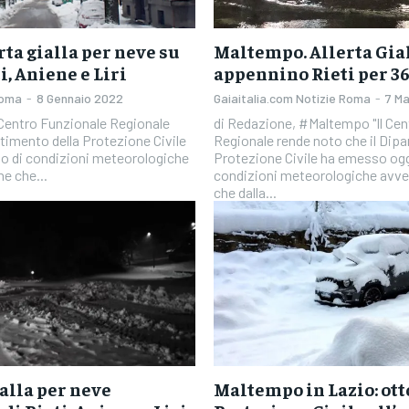
ta gialla per neve su
Maltempo. Allerta Gia
, Aniene e Liri
appennino Rieti per 36
Roma
-
8 Gennaio 2022
Gaiaitalia.com Notizie Roma
-
7 M
di Redazione, #Maltempo "Il Centro Funzionale
rtimento della Protezione Civile
Regionale rende noto che il Dipa
so di condizioni meteorologiche
Protezione Civile ha emesso oggi
e che...
condizioni meteorologiche avve
che dalla...
ialla per neve
Maltempo in Lazio: ott