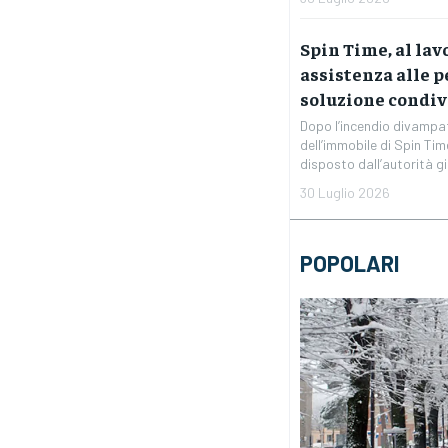
Spin Time, al lav
assistenza alle 
soluzione condiv
Dopo l’incendio divampat
dell’immobile di Spin Ti
disposto dall’autorità giud
30 Luglio 2026
POPOLARI