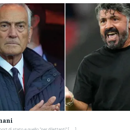
nani
ort di stato e quello "per dilettanti" [....]