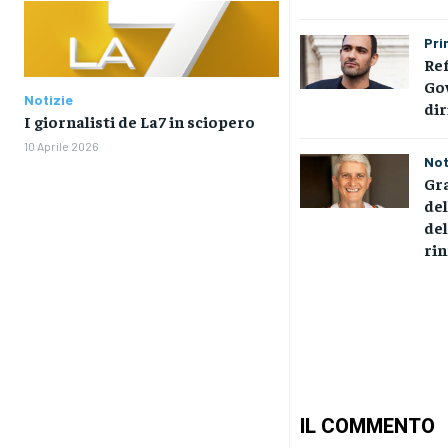
Pri
Re
Gov
Notizie
dir
I giornalisti de La7 in sciopero
10 Aprile 2026
Not
Gr
del
de
ri
IL COMMENTO