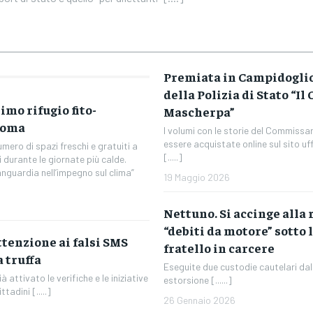
Premiata in Campidoglio
della Polizia di Stato “I
imo rifugio fito-
Mascherpa”
Roma
I volumi con le storie del Commiss
essere acquistate online sul sito uf
umero di spazi freschi e gratuiti a
[.....]
i durante le giornate più calde.
nguardia nell’impegno sul clima”
19 Maggio 2026
Nettuno. Si accinge alla 
“debiti da motore” sotto l
ttenzione ai falsi SMS
fratello in carcere
a truffa
Eseguite due custodie cautelari dall
 attivato le verifiche e le iniziative
estorsione [......]
tadini [.....]
26 Gennaio 2026