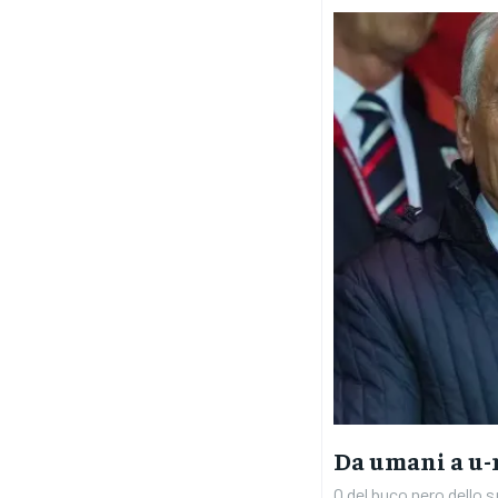
Da umani a u-
O del buco nero dello sp