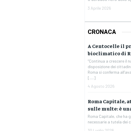
3 Aprile 2026
CRONACA
A Centocelle il pr
bioclimatico di 
“Continua a crescere il n
disposizione dei cittadin
Roma si conferma all’ava
[.....]
4 Agosto 2026
Roma Capitale, a
sulle multe: è un
Roma Capitale, che ha già
necessarie a tutela dei cit
30 Luglio 2026