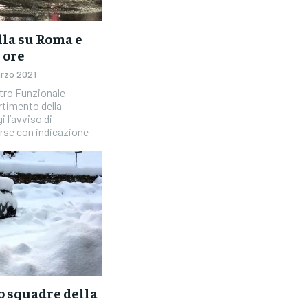
lla su Roma e
 ore
arzo 2021
rtimento della
 l’avviso di
rse con indicazione
o squadre della