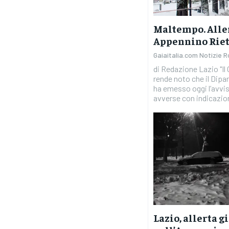
Maltempo. Aller
Appennino Rieti
Gaiaitalia.com Notizie 
di Redazione Lazio "Il Centro Funzionale Regionale
rende noto che il Dipa
ha emesso oggi l’avvi
avverse con indicazion
Lazio, allerta g