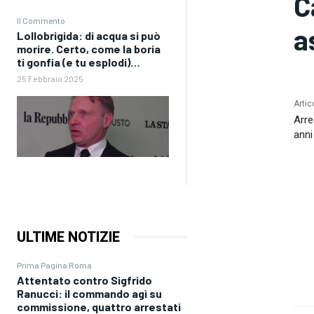
C
Il Commento
a
Lollobrigida: di acqua si può
morire. Certo, come la boria
ti gonfia (e tu esplodi)…
25 Febbraio 2025
Artic
Arre
anni
ULTIME NOTIZIE
Prima Pagina Roma
Attentato contro Sigfrido
Ranucci: il commando agì su
commissione, quattro arrestati