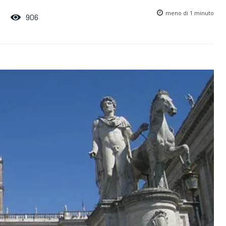
meno di
1 minuto
906