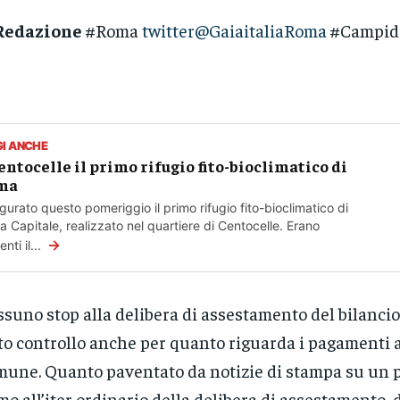
Redazione
#Roma
twitter@GaiaitaliaRoma
#Campido
GI ANCHE
entocelle il primo rifugio fito-bioclimatico di
ma
gurato questo pomeriggio il primo rifugio fito-bioclimatico di
 Capitale, realizzato nel quartiere di Centocelle. Erano
→
nti il...
suno stop alla delibera di assestamento del bilancio
to controllo anche per quanto riguarda i pagamenti ai
une. Quanto paventato da notizie di stampa su un p
mo all’iter ordinario della delibera di assestamento