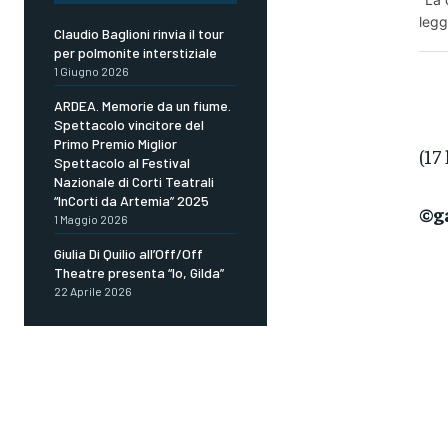
legg
Claudio Baglioni rinvia il tour
per polmonite interstiziale
1 Giugno 2026
ARDEA. Memorie da un fiume.
Spettacolo vincitore del
Primo Premio Miglior
(17
Spettacolo al Festival
Nazionale di Corti Teatrali
“InCorti da Artemia” 2025
©g
1 Maggio 2026
Giulia Di Quilio all’Off/Off
Theatre presenta “Io, Gilda”
22 Aprile 2026