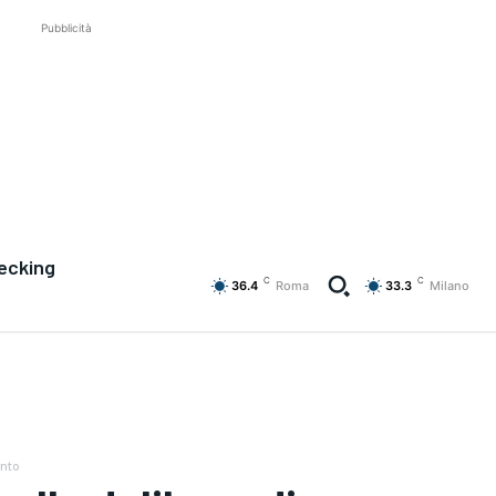
Pubblicità
ecking
C
C
36.4
Roma
33.3
Milano
ento