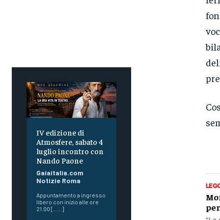
fon
voc
bil
del
pre
Cos
sem
IV edizione di
Atmosfere, sabato 4
luglio incontro con
Nando Paone
Gaiaitalia.com
Notizie Roma
LEG
Mon
Appuntamento a ingresso
libero con inizio alle ore
per
21.00 [......]
"La 