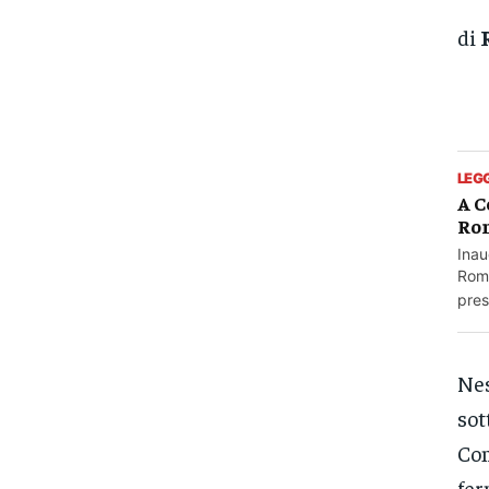
di
LEG
A C
Ro
Inau
Roma
prese
Nes
sot
Com
fer