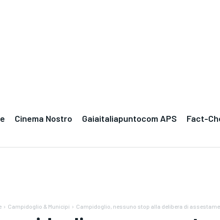
le
Cinema Nostro
Gaiaitaliapuntocom APS
Fact-Ch
e
Campidoglio & Municipi
Campidoglio, nessuno stop alla delibera di assestam