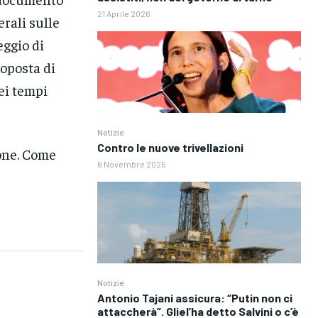
21 Aprile 2026
rali sulle
eggio di
roposta di
ei tempi
Notizie
Contro le nuove trivellazioni
one. Come
6 Novembre 2025
Notizie
Antonio Tajani assicura: “Putin non ci
attaccherà”. Gliel’ha detto Salvini o c’è