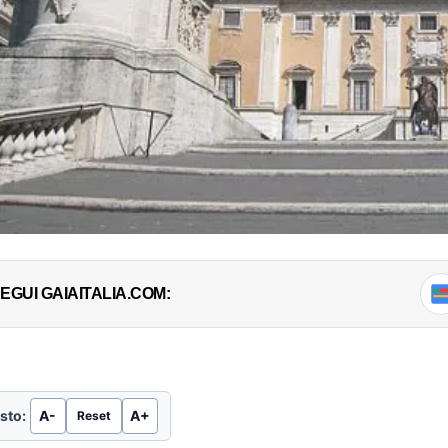
EGUI GAIAITALIA.COM:
sto:
A-
A+
Reset