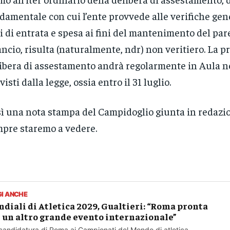
damentale con cui l’ente provvede alle verifiche gene
i di entrata e spesa ai fini del mantenimento del par
ancio, risulta (naturalmente, ndr) non veritiero. La p
ibera di assestamento andrà regolarmente in Aula n
visti dalla legge, ossia entro il 31 luglio.
ì una nota stampa del Campidoglio giunta in redazi
pre staremo a vedere.
GI ANCHE
diali di Atletica 2029, Gualtieri: “Roma pronta
 un altro grande evento internazionale”
candidatura di Roma ai Campionati del Mondo di atletica