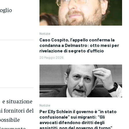
glio
Notizie
Caso Cospito, l’appello conferma la
condanna a Delmastro: otto mesi per
rivelazione di segreto d’ufficio
20 Maggio 2026
 e situazione
Notizie
 fornitori del
Per Elly Schlein il governo è “in stato
confusionale” sui migranti: “Gli
ossibile
avvocati difendono diritti degli
, documento
assistiti, non del governo di turno”