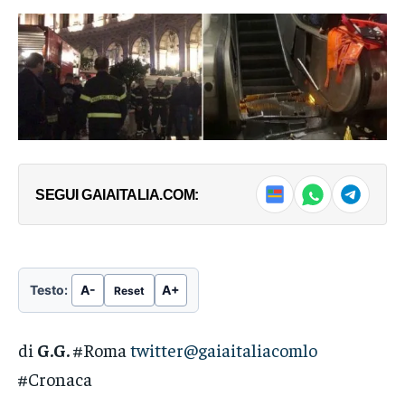
SEGUI GAIAITALIA.COM:
Testo:
A-
A+
Reset
di
G.G.
#Roma
twitter@gaiaitaliacomlo
#Cronaca