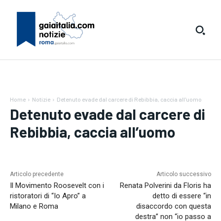
Home
Notizie
Detenuto evade dal carcere di Rebibbia, caccia all'uomo
Detenuto evade dal carcere di
Rebibbia, caccia all’uomo
Articolo precedente
Articolo successivo
Il Movimento Roosevelt con i
Renata Polverini da Floris ha
ristoratori di “Io Apro” a
detto di essere “in
Milano e Roma
disaccordo con questa
destra” non “io passo a